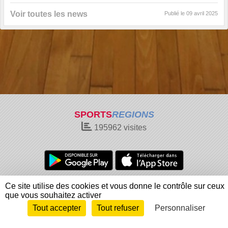
Voir toutes les news
Publié le
09 avril 2025
SPORTS
REGIONS
195962
visites
Charte cookies
Gestion des cookies
Ce site utilise des cookies et vous donne le contrôle sur ceux
que vous souhaitez activer
Informations légales
Signaler un contenu inapproprié
Tout accepter
Tout refuser
Personnaliser
Envie de participer ?
Connexion