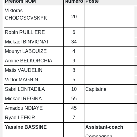
Prénom NOM
Numéro
Poste
Viktoras
20
CHODOSOVSKYK
Robin RUILLIERE
6
Mickael BINVIGNAT
34
Mounyr LABOUIZE
4
Amine BELKORCHIA
9
Matis VAUDELIN
8
Victor MAGNIN
5
Sabri LONTADILA
10
Capitaine
Mickael REGINA
55
Amadou NDIAYE
45
Ryad LEFKIR
7
Yassine BASSINE
Assistant-coach
Compagnon