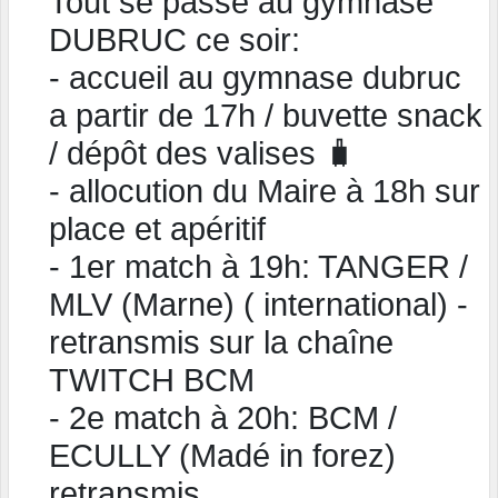
Tout se passe au gymnase
DUBRUC ce soir:
- accueil au gymnase dubruc
a partir de 17h / buvette snack
/ dépôt des valises 🧳
- ⁠allocution du Maire à 18h sur
place et apéritif
- ⁠1er match à 19h: TANGER /
MLV (Marne) ( international) -
retransmis sur la chaîne
TWITCH BCM
- ⁠2e match à 20h: BCM /
ECULLY (Madé in forez)
retransmis