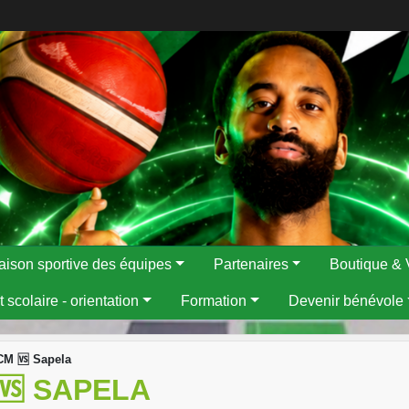
aison sportive des équipes
Partenaires
Boutique & 
 scolaire - orientation
Formation
Devenir bénévole
CM 🆚 Sapela
🆚 SAPELA