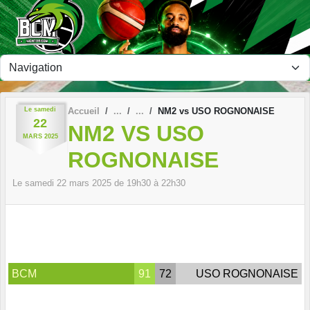
Panneau de gestion des cookies
Le
samedi
Accueil
NM2 vs USO ROGNONAISE
22
NM2 VS USO
MARS
2025
ROGNONAISE
Le
samedi
22
mars
2025
de 19h30 à 22h30
BCM
91
72
USO ROGNONAISE