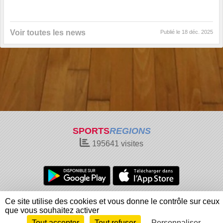
Voir toutes les news
Publié le
18 déc. 2025
SPORTS
REGIONS
195641
visites
Charte cookies
Gestion des cookies
Ce site utilise des cookies et vous donne le contrôle sur ceux
Informations légales
Signaler un contenu inapproprié
que vous souhaitez activer
Tout accepter
Tout refuser
Personnaliser