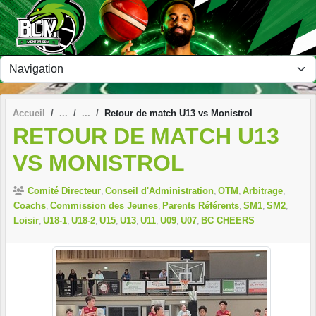
Panneau de gestion des cookies
Accueil
Retour de match U13 vs Monistrol
RETOUR DE MATCH U13
VS MONISTROL
Comité Directeur
Conseil d'Administration
OTM
Arbitrage
Coachs
Commission des Jeunes
Parents Référents
SM1
SM2
Loisir
U18-1
U18-2
U15
U13
U11
U09
U07
BC CHEERS