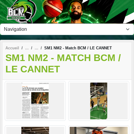
Panneau de gestion des cookies
Accueil
SM1 NM2 - Match BCM / LE CANNET
SM1 NM2 - MATCH BCM /
LE CANNET