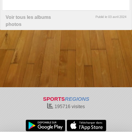
Voir tous les albums
Publié le
03 avril 2024
photos
SPORTS
REGIONS
195716
visites