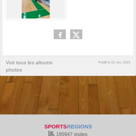
Voir tous les albums
Publié le
01 nov. 2023
photos
SPORTS
REGIONS
195947
visites