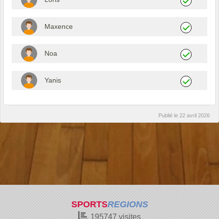
Maxence
Noa
Yanis
Publié le
22 avril 2026
SPORTS
REGIONS
195747
visites