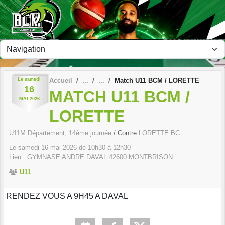
Panneau de gestion des cookies
Le
samedi
Accueil
Match U11 BCM / LORETTE
16
MATCH U11 BCM /
MAI
2026
LORETTE
U11M Département, 14ème journée
/ Contre
LORETTE BC
Le
samedi
16
mai
2026
de 10h30 à 12h30
Lieu :
GYMNASE ANDRE DAVAL
42600
MONTBRISON
U11
RENDEZ VOUS A 9H45 A DAVAL