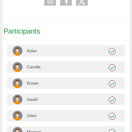
Participants
Aylan
Camille
Erwan
Isaiah
Jules
Morgan