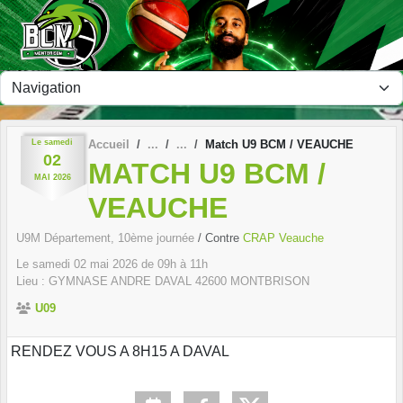
Panneau de gestion des cookies
Le
samedi
Accueil
Match U9 BCM / VEAUCHE
02
MATCH U9 BCM /
MAI
2026
VEAUCHE
U9M Département, 10ème journée
/ Contre
CRAP Veauche
Le
samedi
02
mai
2026
de 09h à 11h
Lieu :
GYMNASE ANDRE DAVAL
42600
MONTBRISON
U09
RENDEZ VOUS A 8H15 A DAVAL