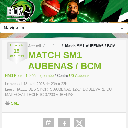
Panneau de gestion des cookies
Le
samedi
Accueil
Match SM1 AUBENAS / BCM
18
MATCH SM1
AVRIL
2026
AUBENAS / BCM
NM3 Poule B, 24ème journée
/ Contre
US Aubenas
Le
samedi
18
avril
2026
de 20h à 23h
Lieu :
HALLE DES SPORTS AUBENAS 12-14 BOULEVARD DU
MARECHAL LECLERC
07200
AUBENAS
SM1