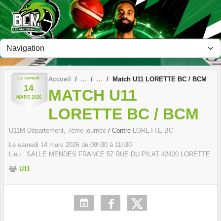
Panneau de gestion des cookies
Le
samedi
Accueil
Match U11 LORETTE BC / BCM
14
MATCH U11
MARS
2026
LORETTE BC / BCM
U11M Département, 7ème journée
/ Contre
LORETTE BC
Le
samedi
14
mars
2026
de 09h30 à 11h30
Lieu :
SALLE MENDES FRANCE 57 RUE DU PILAT
42420
LORETTE
U11