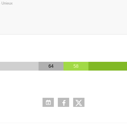
- Unieux
64
58