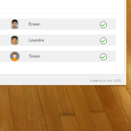
Erwan
Léandre
Timéo
Publié le
24 nov. 2025