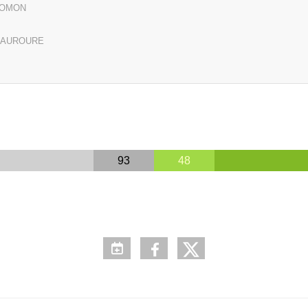
LOMON
D'AUROURE
93
48