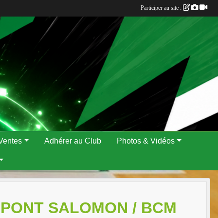
Participer au site :
Ventes
Adhérer au Club
Photos & Vidéos
L PONT SALOMON / BCM