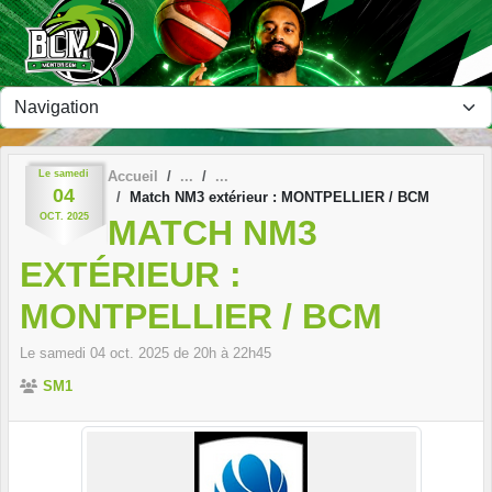
Panneau de gestion des cookies
Le
samedi
Accueil
04
Match NM3 extérieur : MONTPELLIER / BCM
OCT.
2025
MATCH NM3
EXTÉRIEUR :
MONTPELLIER / BCM
Le
samedi
04
oct.
2025
de 20h à 22h45
SM1