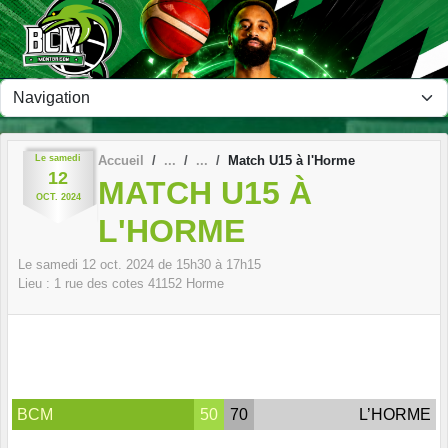
Panneau de gestion des cookies
Le
samedi
Accueil
Match U15 à l'Horme
12
MATCH U15 À
OCT.
2024
L'HORME
Le
samedi
12
oct.
2024
de 15h30 à 17h15
Lieu :
1 rue des cotes
41152
Horme
BCM
50
70
L’HORME