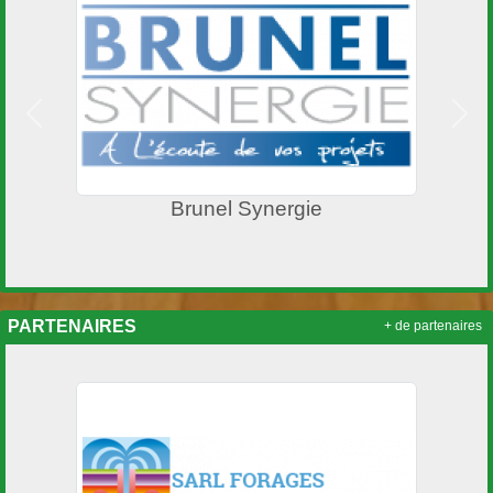
Précedent
Suiv
Brunel Synergie
PARTENAIRES
+ de partenaires