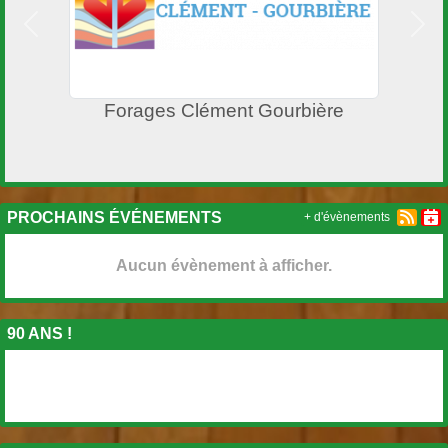
Précedent
Suiv
Forages Clément Gourbière
PROCHAINS ÉVÉNEMENTS
+ d'évènements
Aucun évènement à afficher.
90 ANS !